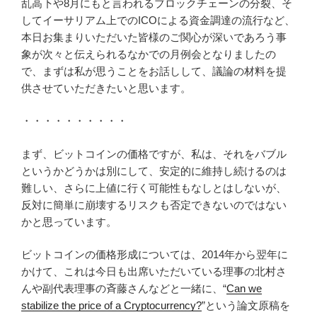
乱高下や8月にもと言われるブロックチェーンの分裂、そ
してイーサリアム上でのICOによる資金調達の流行など、
本日お集まりいただいた皆様のご関心が深いであろう事
象が次々と伝えられるなかでの月例会となりましたの
で、まずは私が思うことをお話しして、議論の材料を提
供させていただきたいと思います。
・・・・・・・・・・
まず、ビットコインの価格ですが、私は、それをバブル
というかどうかは別にして、安定的に維持し続けるのは
難しい、さらに上値に行く可能性もなしとはしないが、
反対に簡単に崩壊するリスクも否定できないのではない
かと思っています。
ビットコインの価格形成については、2014年から翌年に
かけて、これは今日も出席いただいている理事の北村さ
んや副代表理事の斉藤さんなどと一緒に、“
Can we
stabilize the price of a Cryptocurrency?
”という論文原稿を