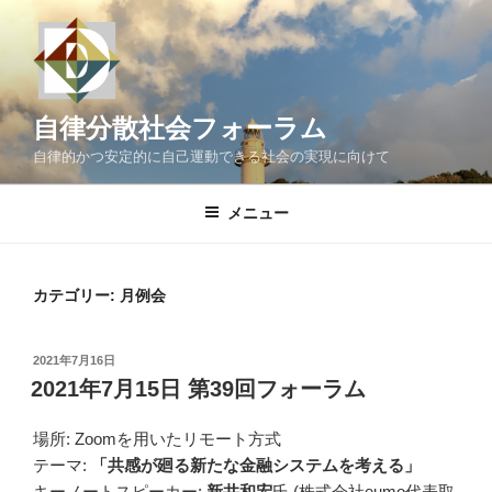
コ
ン
テ
ン
ツ
自律分散社会フォーラム
へ
自律的かつ安定的に自己運動できる社会の実現に向けて
ス
キ
メニュー
ッ
プ
カテゴリー:
月例会
投
2021年7月16日
稿
2021年7月15日 第39回フォーラム
日:
場所: Zoomを用いたリモート方式
テーマ:
「共感が廻る新たな金融システムを考える」
キーノートスピーカー:
新井和宏
氏 (株式会社eumo代表取