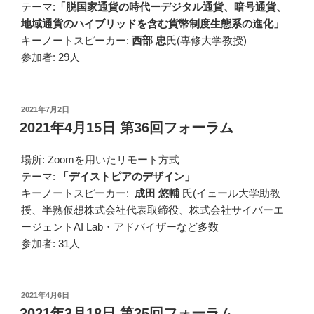
テーマ:
「脱国家通貨の時代ーデジタル通貨、暗号通貨、
地域通貨のハイブリッドを含む貨幣制度生態系の進化」
キーノートスピーカー:
西部 忠
氏(専修大学教授)
参加者: 29人
投
2021年7月2日
稿
2021年4月15日 第36回フォーラム
日:
場所: Zoomを用いたリモート方式
テーマ:
「デイストピアのデザイン」
キーノートスピーカー:
成田 悠輔
氏(イェール⼤学助教
授、半熟仮想株式会社代表取締役、株式会社サイバーエ
ージェントAI Lab・アドバイザーなど多数
参加者: 31人
投
2021年4月6日
稿
2021年3月18日 第35回フォーラム