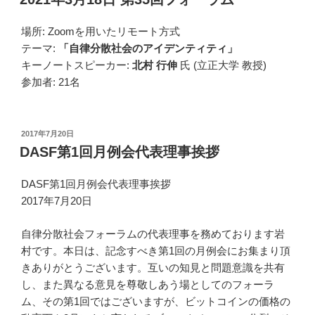
日:
場所: Zoomを用いたリモート方式
テーマ:
「自律分散社会のアイデンティティ」
キーノートスピーカー:
北村 行伸
氏 (立正大学 教授)
参加者: 21名
投
2017年7月20日
稿
DASF第1回月例会代表理事挨拶
日:
DASF第1回月例会代表理事挨拶
2017年7月20日
自律分散社会フォーラムの代表理事を務めております岩
村です。本日は、記念すべき第1回の月例会にお集まり頂
きありがとうございます。互いの知見と問題意識を共有
し、また異なる意見を尊敬しあう場としてのフォーラ
ム、その第1回ではございますが、ビットコインの価格の