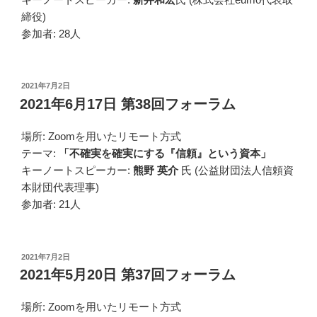
締役)
参加者: 28人
投
2021年7月2日
稿
2021年6月17日 第38回フォーラム
日:
場所: Zoomを用いたリモート方式
テーマ:
「不確実を確実にする『信頼』という資本」
キーノートスピーカー:
熊野 英介
氏 (公益財団法人信頼資
本財団代表理事)
参加者: 21人
投
2021年7月2日
稿
2021年5月20日 第37回フォーラム
日:
場所: Zoomを用いたリモート方式