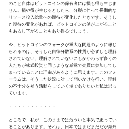
のこと自体はビットコインの保有者には損も得も生じま
せん。損や得が生じるとしたら、分裂に伴って長期的な
リソース投入総量への期待が変化したときです。そうし
た期待の変化があれば、ビットコインの値が上がること
もあるし下がることもあり得るでしょう。
今、ビットコインのフォークが重大な問題のように報じ
られるのは、そうした自律分散系の性質が必ずしも理解
されていない、理解されていないにもかかわらず多くの
人たちが株式投資と同じような感覚で売買に参加してし
まっていることに理由があるように思えます。このフォ
ーラムは、そうした状況に対して問いかけを行い、理解
の不十分を補う活動をしていく場でありたいと私は思っ
ています。
・・・・・・・・・・・
ところで、私が、このままでは危ういと本気で思ってい
ることがあります。それは、日本ではまだまだだが海外