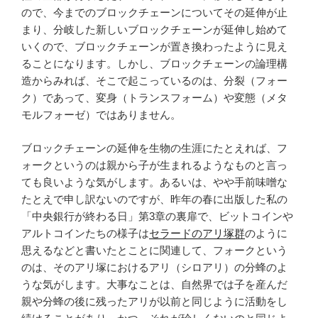
ので、今までのブロックチェーンについてその延伸が止
まり、分岐した新しいブロックチェーンが延伸し始めて
いくので、ブロックチェーンが置き換わったように見え
ることになります。しかし、ブロックチェーンの論理構
造からみれば、そこで起こっているのは、分裂（フォー
ク）であって、変身（トランスフォーム）や変態（メタ
モルフォーゼ）ではありません。
ブロックチェーンの延伸を生物の生涯にたとえれば、フ
ォークというのは親から子が生まれるようなものと言っ
ても良いような気がします。あるいは、やや手前味噌な
たとえで申し訳ないのですが、昨年の春に出版した私の
「中央銀行が終わる日」第3章の裏扉で、ビットコインや
アルトコインたちの様子は
セラードのアリ塚群
のように
思えるなどと書いたとことに関連して、フォークという
のは、そのアリ塚におけるアリ（シロアリ）の分蜂のよ
うな気がします。大事なことは、自然界では子を産んだ
親や分蜂の後に残ったアリが以前と同じように活動をし