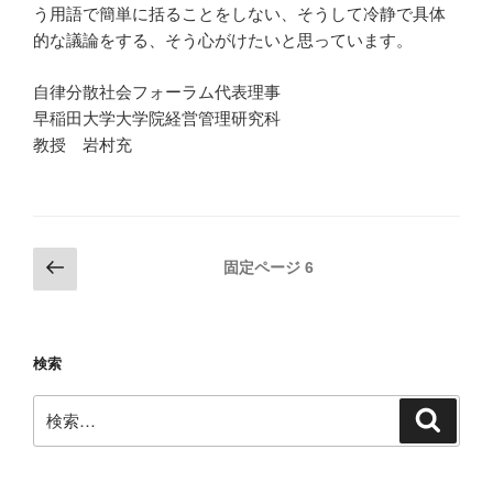
う用語で簡単に括ることをしない、そうして冷静で具体
的な議論をする、そう心がけたいと思っています。
自律分散社会フォーラム代表理事
早稲田大学大学院経営管理研究科
教授 岩村充
投
前
固定ページ
6
の
稿
ペ
ナ
ー
ビ
検索
ジ
ゲ
検
ー
検
索
索:
シ
ョ