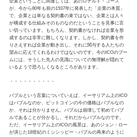
企業ということに関連しては、あのロナルド・コース
が、今から80年も前の1937年に発表した「企業の本質」
で、企業とは単なる契約書の束ではない、企業とは人々
が構成する仕組みそのものなのだということを見事に言
い切っています。もちろん、契約書がなければ企業を形
成するのは非常に難しくなります。しかし、契約書を作
りさえすれば企業が動き出し、それに関与する人たちの
望みに応えてくれるわけではないのです。今のICOのブー
ムには、そうした先人の見識についての無理解が隠れて
いるようで恐ろしくなるところがあります。
・・・・・・・・・・
バブルという言葉についていえば、イーサリアム上のICO
はバブルなのか、ビットコインの今の価格はバブルなの
か、それは分かりません。バブルは崩壊して初めてバブ
ルであることが分かるし、それだからバブルなのです。
ただ、イーサリアム上のICOの風景は、あのジョン・ロー
が演じた18世紀のミシシッピー・バブルの再来のように