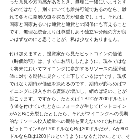
った意見や方向感があるとき、無理に一緒にいようとす
るのではなく、別々にいても維持可能であるのなら、離
れて各々に発展の道を探る方が健全でしょう。それは、
国家と国家あるいは通貨と通貨との関係にも言えること
です。無理な統合よりは尊重しあう独立や分離の方が良
いはずなのにと思うことが、私は少なくありません。
付け加えますと、投資家から見たビットコインの価値
（時価総額）は、すでにお話ししたように、現在ではな
く将来においてマイニングに参加するリソースの経済価
値に対する期待に見合って上下しているはずです。現状
ではなく期待が価値を決めるのです。期待が膨らめばマ
イニングに投入される資源が増加し、縮めば逆のことが
起こります。ですから、たとえば１BTCが2000ドルとい
う値を付けていたときにフォークが生じてビットコイン
がAとBに分裂したとしたら、それがマイニングへの長期
的なリソース投入総量への期待を変えないのであれば、
ビットコインAが1700ドルならBは300ドルだが、Aが800
ドルならBは1200ドルというようになるだけのことで、そ