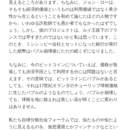
見えるところがあります。ちなみに、ジョン・ローは、
そもそも経済的価値というものは利用価値ではなく希少
性から生じるということを初めて論じたほどの人物です
から、いわゆる詐欺師でも愚か者でもなかったはずでし
ょう。しかし、彼のプロジェクトは、ルイ王政下のフラ
ンスでは早すぎたのではないかと私は思っています。こ
のとき、ミシシッピー会社とセットになった銀行が発行
した紙幣はバブル崩壊後にただの紙くずになりました。
ちなみに、今のビットコインについていえば、価格が急
落しても決済手段として利用する分には問題はないと言
えます。その意味では、ビットコインにバブルがあると
しても、それは17世紀オランダのチューリップ球根価格
に生じたバブルのようなものでしょう。バブルが崩壊し
ても、球根を地に植えれば美しい花が咲くことに変わり
はありません。
私たち自律分散社会フォーラムでは、似たものや似たよ
うに見えるものを、仮想通貨とかフィンテックなどとい