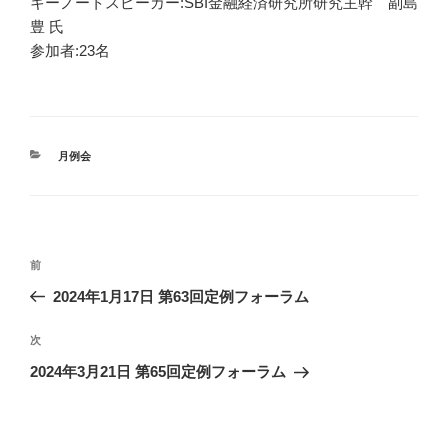
キーノートスピーカー:SBI金融経済研究所研究主幹 副島
豊 氏
参加者:23名
カ
月例会
テ
ゴ
リ
ー
投
前
前
稿
の
2024年1月17日 第63回定例フォーラム
ナ
投
ビ
稿
次
次
ゲ
の
2024年3月21日 第65回定例フォーラム
投
ー
稿
シ