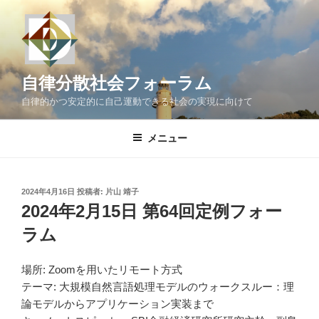
コ
ン
テ
ン
ツ
自律分散社会フォーラム
へ
自律的かつ安定的に自己運動できる社会の実現に向けて
ス
キ
メニュー
ッ
プ
投
2024年4月16日
投稿者:
片山 靖子
稿
2024年2月15日 第64回定例フォー
日:
ラム
場所: Zoomを用いたリモート方式
テーマ: 大規模自然言語処理モデルのウォークスルー：理
論モデルからアプリケーション実装まで